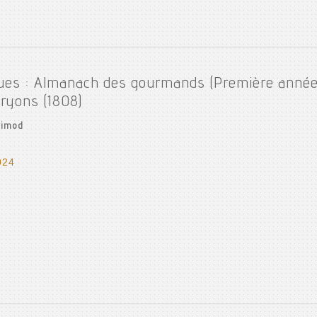
ues : Almanach des gourmands (Première année 
ryons (1808)
rimod
024