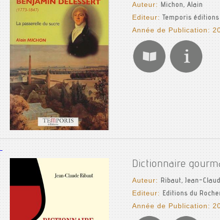
Auteur:
Michon, Alain
Editeur:
Temporis éditions
Année de Publication: 2
Dictionnaire gourm
Auteur:
Ribaut, Jean-Clau
Editeur:
Editions du Roche
Année de Publication: 2