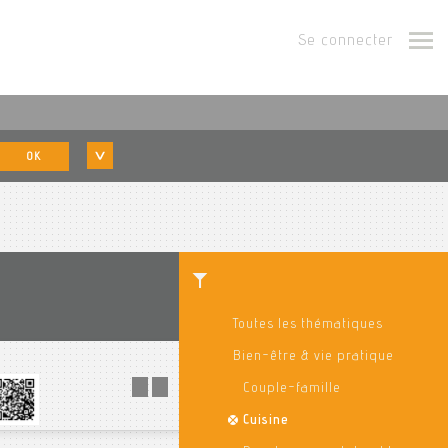
Se connecter
OK
Toutes les thématiques
Bien-être & vie pratique
Couple-famille
Cuisine