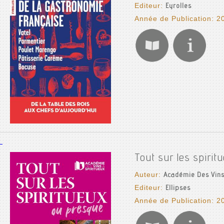
Editeur:
Eyrolles
Année de Publication: 2
Tout sur les spirit
Auteur:
Académie Des Vins
Editeur:
Ellipses
Année de Publication: 2