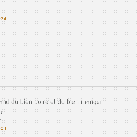
024
and du bien boire et du bien manger
de
r
024