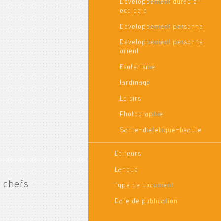
Developpement durable-
ecologie
Developpement personnel
Developpement personnel
orient
Esoterisme
Jardinage
Loisirs
Photographie
Sante-dietetique-beaute
Editeurs
Langue
x chefs
Type de document
Date de publication