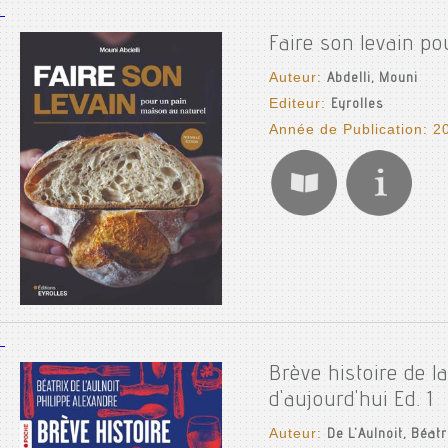
Faire son levain po
Auteur:
Abdelli, Mouni
Editeur:
Eyrolles
Année de Publication: 2
Brève histoire de l
d'aujourd'hui Ed. 1
Auteur:
De L'Aulnoit, Béatr