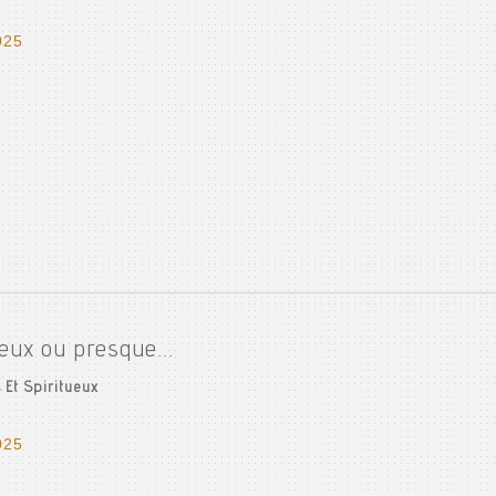
025
ueux ou presque...
 Et Spiritueux
025