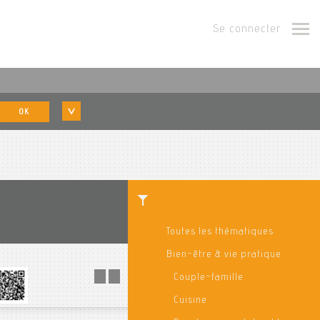
Se connecter
OK
Toutes les thématiques
Bien-être & vie pratique
Couple-famille
Cuisine