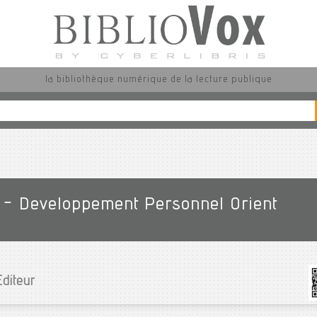
la bibliothèque numérique de la lecture publique
e - Developpement Personnel Orient
Editeur