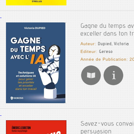
Gagne du temps avec
exceller dans ton tr
Auteur:
Dupied, Victoria
Editeur:
Gereso
Année de Publication: 2
Savez-vous convain
persuasion