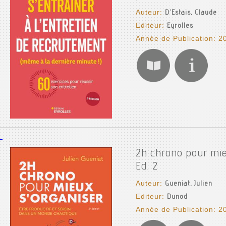
Auteur:
D'Estais, Claude
Editeur:
Eyrolles
Année de Publication: 2
2h chrono pour mie
Ed. 2
Auteur:
Gueniat, Julien
Editeur:
Dunod
Année de Publication: 2