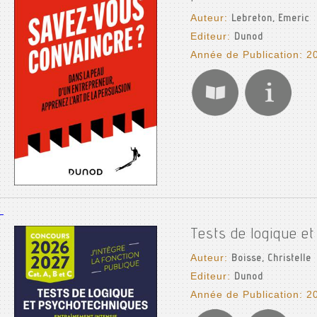
Auteur:
Lebreton, Emeric
Editeur:
Dunod
Année de Publication: 2
Tests de logique e
Auteur:
Boisse, Christelle
Editeur:
Dunod
Année de Publication: 2