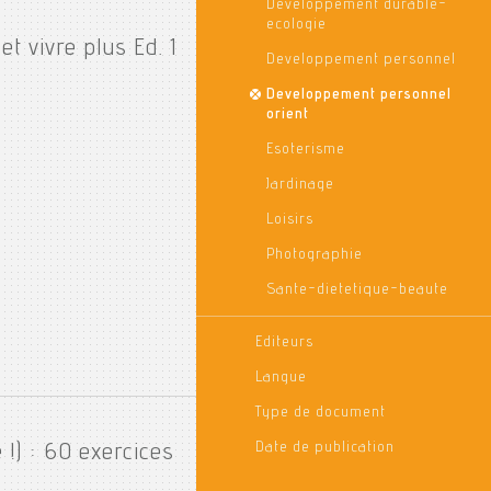
Developpement durable-
ecologie
et vivre plus Ed. 1
Developpement personnel
Developpement personnel
orient
Esoterisme
Jardinage
Loisirs
Photographie
Sante-dietetique-beaute
Editeurs
Langue
Type de document
Date de publication
 !) : 60 exercices