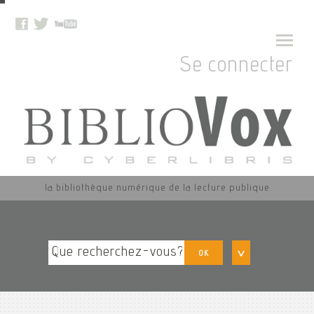
Se connecter
la bibliothèque numérique de la lecture publique
OK