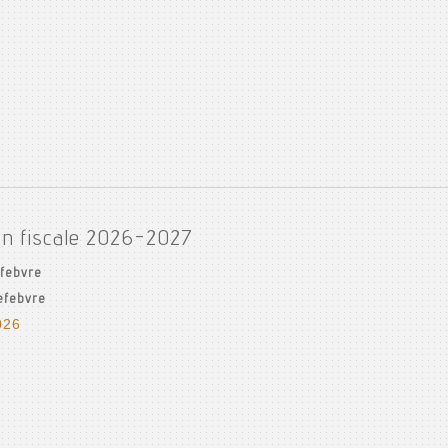
on fiscale 2026-2027
efebvre
Lefebvre
026