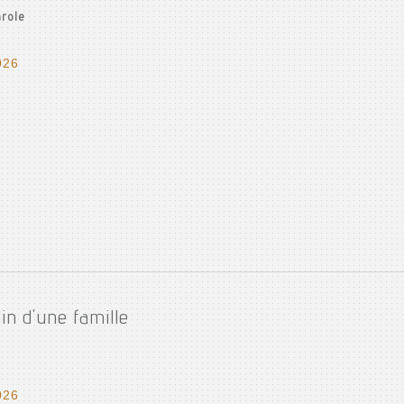
arole
026
in d'une famille
026