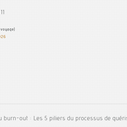
11
 voyage)
026
u burn-out : Les 5 piliers du processus de guéri