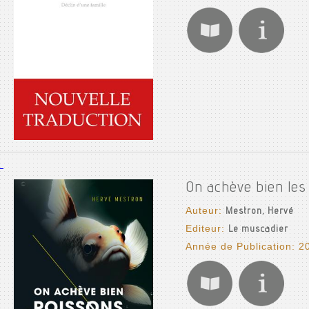
On achève bien les
Auteur:
Mestron, Hervé
Editeur:
Le muscadier
Année de Publication: 2