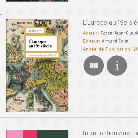
L'Europe au 19e siè
Auteur:
Caron, Jean-Claud
Editeur:
Armand Colin
Année de Publication: 2
Introduction aux th