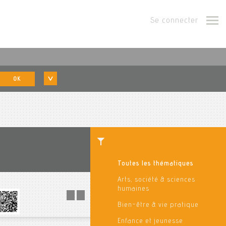
Se connecter
OK
Toutes les thématiques
Arts, société & sciences
humaines
Bien-être & vie pratique
Enfance et jeunesse