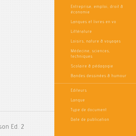
Entreprise, emploi, droit &
économie
Langues et livres en vo
Littérature
Loisirs, nature & voyages
Médecine, sciences,
techniques
Scolaire & pédagogie
Bandes dessinées & humour
Editeurs
Langue
Type de document
Date de publication
son Ed. 2