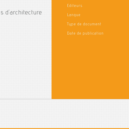
Editeurs
 d'architecture
Langue
Type de document
Date de publication