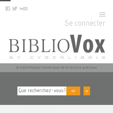
Se connecter
la bibliothèque numérique de la lecture publique
OK