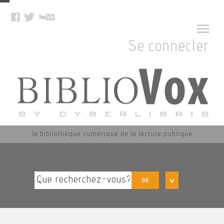
Se connecter
la bibliothèque numérique de la lecture publique
OK