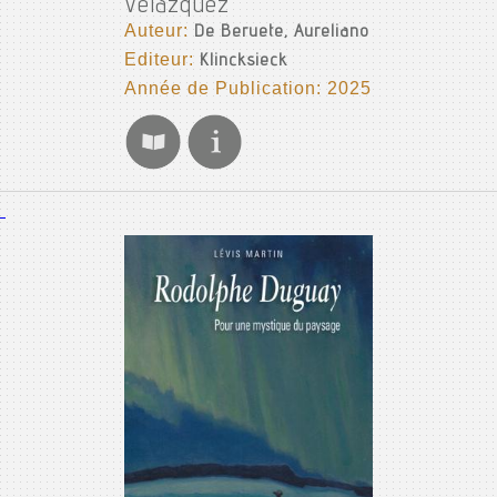
Velázquez
Auteur:
De Beruete, Aureliano
Editeur:
Klincksieck
Année de Publication: 2025