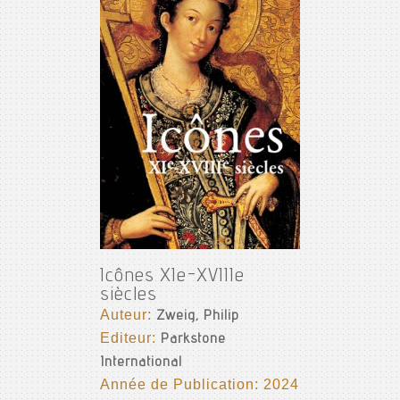
Icônes XIe-XVIIIe
siècles
Auteur:
Zweig, Philip
Editeur:
Parkstone
International
Année de Publication: 2024