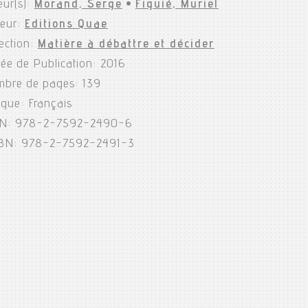
eur(s):
Morand, Serge
•
Figuié, Muriel
teur:
Editions Quae
lection:
Matière à débattre et décider
ée de Publication: 2016
bre de pages: 139
gue: Français
N: 978-2-7592-2490-6
BN: 978-2-7592-2491-3