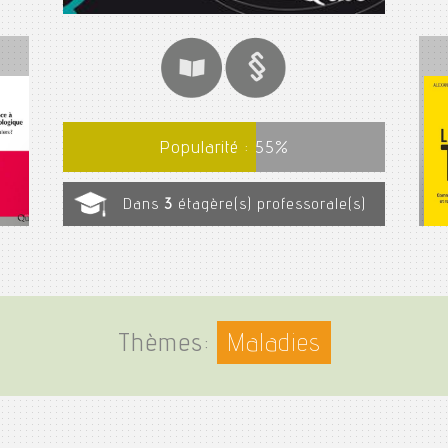
Popularité :
55
%
Dans
3
étagère(s) professorale(s)
Thèmes:
Maladies