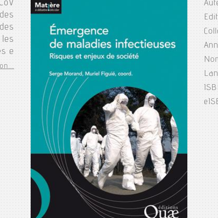
-CoV
Aut
 des
Edi
 des
Col
 les
Ann
es e
Nom
on...
Lan
ISB
eIS