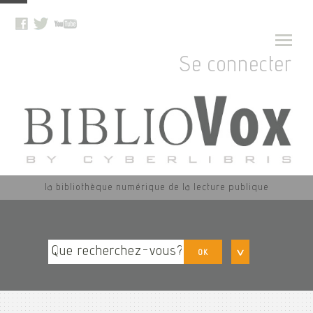
Se connecter
la bibliothèque numérique de la lecture publique
OK