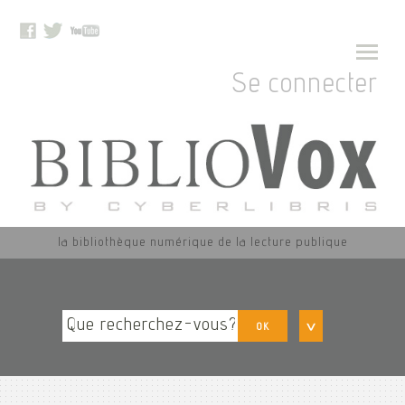
Se connecter
la bibliothèque numérique de la lecture publique
OK