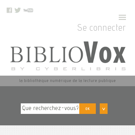
Se connecter
la bibliothèque numérique de la lecture publique
OK