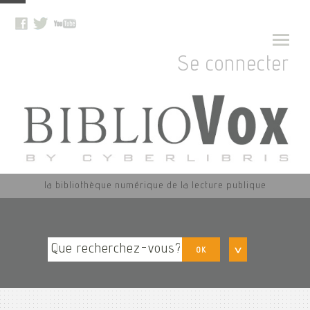
Se connecter
la bibliothèque numérique de la lecture publique
OK