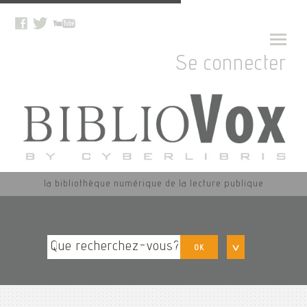
Se connecter
la bibliothèque numérique de la lecture publique
OK