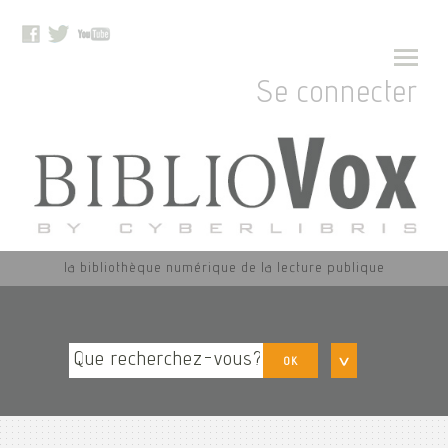
Se connecter
la bibliothèque numérique de la lecture publique
OK