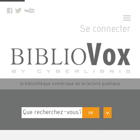
Se connecter
la bibliothèque numérique de la lecture publique
OK