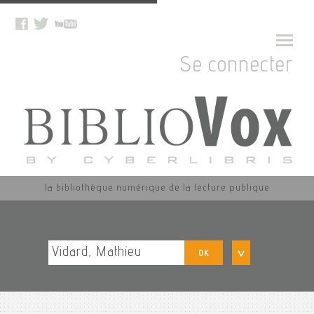
Se connecter
la bibliothèque numérique de la lecture publique
OK