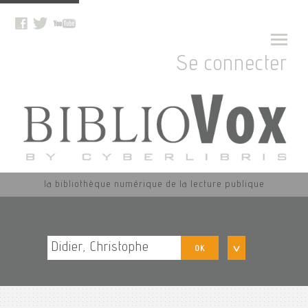
Se connecter
la bibliothèque numérique de la lecture publique
OK