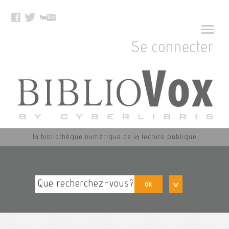
Se connecter
la bibliothèque numérique de la lecture publique
OK