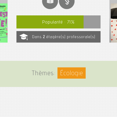
Popularité :
71
%
Dans
2
étagère(s) professorale(s)
Thèmes:
Écologie