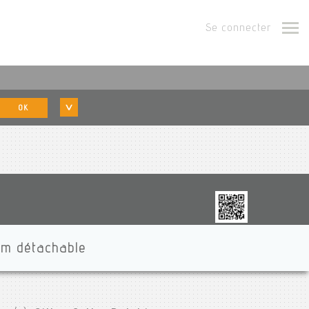
Se connecter
OK
bum détachable