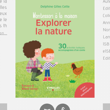
e la
Aut
lles
Edi
jeux
Col
e le
Ann
s th
Nom
on...
Lan
ISB
eIS
Edit