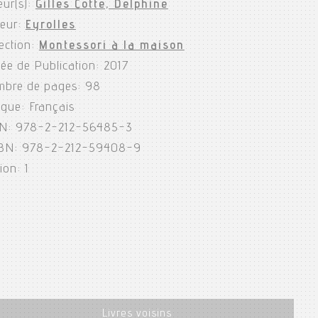
eur(s):
Gilles Cotte, Delphine
teur:
Eyrolles
lection:
Montessori à la maison
ée de Publication: 2017
bre de pages: 98
gue: Français
N: 978-2-212-56485-3
BN: 978-2-212-59408-9
ion: 1
Livres voisins