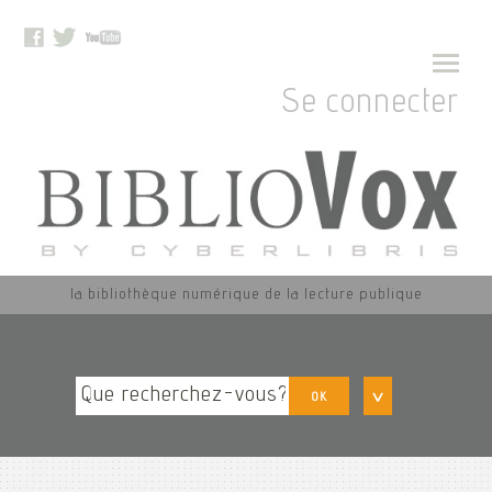
Se connecter
la bibliothèque numérique de la lecture publique
OK