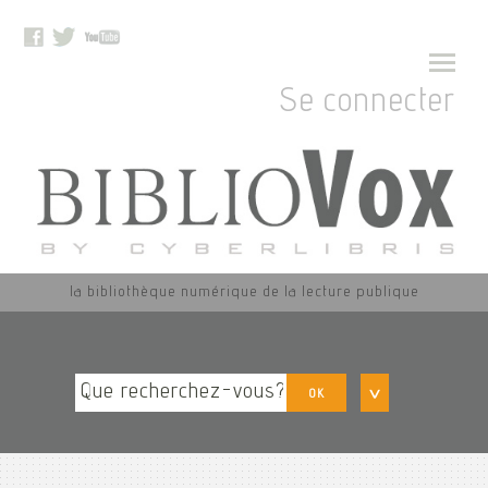
Se connecter
la bibliothèque numérique de la lecture publique
OK