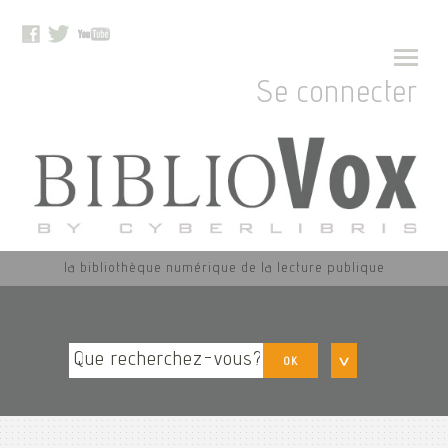
Se connecter
la bibliothèque numérique de la lecture publique
OK